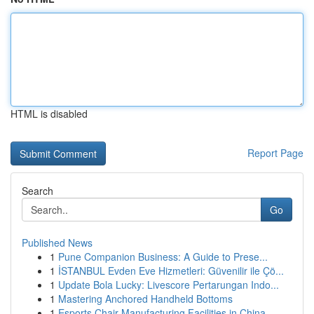
HTML is disabled
Report Page
Search
Go
Published News
1
Pune Companion Business: A Guide to Prese...
1
İSTANBUL Evden Eve Hizmetleri: Güvenilir ile Çö...
1
Update Bola Lucky: Livescore Pertarungan Indo...
1
Mastering Anchored Handheld Bottoms
1
Esports Chair Manufacturing Facilities in China...