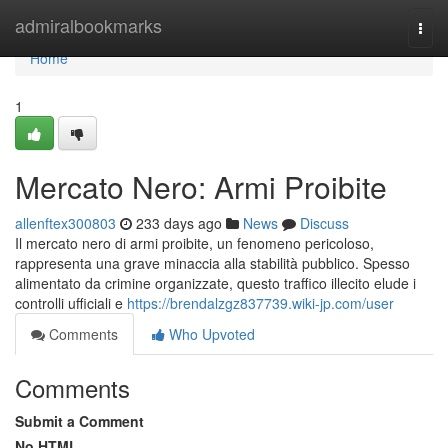
Home
admiralbookmarks
Togg
navi
Home
1
Mercato Nero: Armi Proibite
allenftex300803
233 days ago
News
Discuss
Il mercato nero di armi proibite, un fenomeno pericoloso,
rappresenta una grave minaccia alla stabilità pubblico. Spesso
alimentato da crimine organizzate, questo traffico illecito elude i
controlli ufficiali e
https://brendalzgz837739.wiki-jp.com/user
Comments
Who Upvoted
Comments
Submit a Comment
No HTML