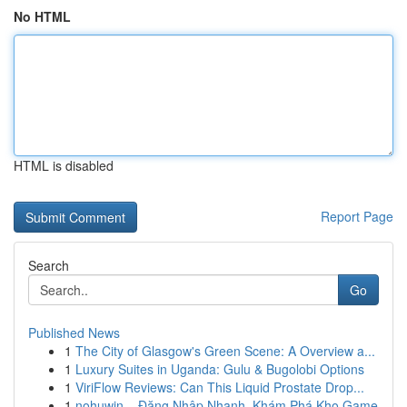
No HTML
HTML is disabled
Report Page
Search
Go
Published News
1
The City of Glasgow's Green Scene: A Overview a...
1
Luxury Suites in Uganda: Gulu & Bugolobi Options
1
ViriFlow Reviews: Can This Liquid Prostate Drop...
1
nohuwin – Đăng Nhập Nhanh, Khám Phá Kho Game