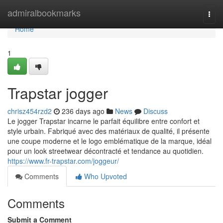
Home
admiralbookmarks
Togg
navi
Home
1
Trapstar jogger
chrisz454rzd2
236 days ago
News
Discuss
Le jogger Trapstar incarne le parfait équilibre entre confort et
style urbain. Fabriqué avec des matériaux de qualité, il présente
une coupe moderne et le logo emblématique de la marque, idéal
pour un look streetwear décontracté et tendance au quotidien.
https://www.fr-trapstar.com/joggeur/
Comments
Who Upvoted
Comments
Submit a Comment