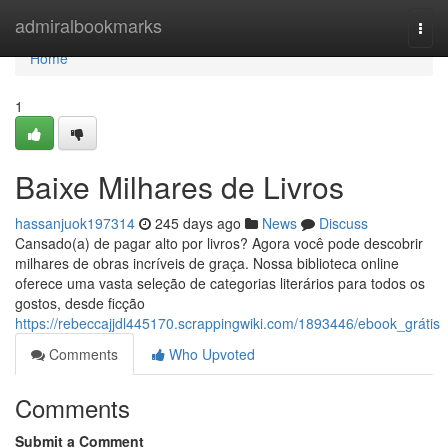
Home
admiralbookmarks
Togg
navi
Home
1
Baixe Milhares de Livros
hassanjuok197314
245 days ago
News
Discuss
Cansado(a) de pagar alto por livros? Agora você pode descobrir
milhares de obras incríveis de graça. Nossa biblioteca online
oferece uma vasta seleção de categorias literários para todos os
gostos, desde ficção
https://rebeccajjdl445170.scrappingwiki.com/1893446/ebook_grátis
Comments
Who Upvoted
Comments
Submit a Comment