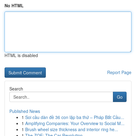
No HTML
HTML is disabled
Report Page
Search
Go
Published News
1
Soi cầu dàn đề 36 con lặp ba thứ – Pháp Bắt Cầu...
1
Amplifying Companies: Your Overview to Social M...
1
Brush wheel size thickness and interior ring he...
1
The ZOE: The Car Revolution