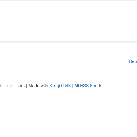
Rep
d
|
Top Users
| Made with
Kliqqi CMS
|
All RSS Feeds