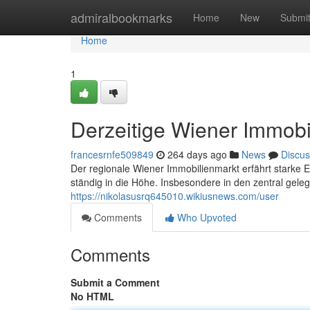
Home
admiralbookmarks
Home
New
Submi
Home
1
Derzeitige Wiener Immobi
francesrnfe509849
264 days ago
News
Discus
Der regionale Wiener Immobilienmarkt erfährt starke
ständig in die Höhe. Insbesondere in den zentral gele
https://nikolasusrq645010.wikiusnews.com/user
Comments
Who Upvoted
Comments
Submit a Comment
No HTML