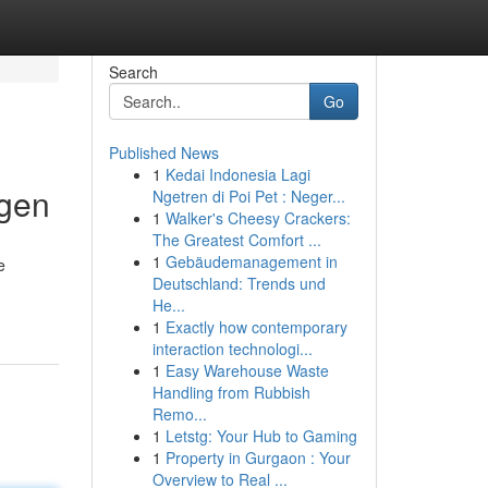
Search
Go
Published News
1
Kedai Indonesia Lagi
ngen
Ngetren di Poi Pet : Neger...
1
Walker's Cheesy Crackers:
The Greatest Comfort ...
1
Gebäudemanagement in
e
Deutschland: Trends und
He...
1
Exactly how contemporary
interaction technologi...
1
Easy Warehouse Waste
Handling from Rubbish
Remo...
1
Letstg: Your Hub to Gaming
1
Property in Gurgaon : Your
Overview to Real ...