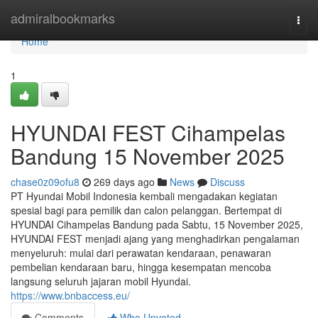
Home
admiralbookmarks
Togg
navi
Home
1
HYUNDAI FEST Cihampelas
Bandung 15 November 2025
chase0z09ofu8
269 days ago
News
Discuss
PT Hyundai Mobil Indonesia kembali mengadakan kegiatan
spesial bagi para pemilik dan calon pelanggan. Bertempat di
HYUNDAI Cihampelas Bandung pada Sabtu, 15 November 2025,
HYUNDAI FEST menjadi ajang yang menghadirkan pengalaman
menyeluruh: mulai dari perawatan kendaraan, penawaran
pembelian kendaraan baru, hingga kesempatan mencoba
langsung seluruh jajaran mobil Hyundai.
https://www.bnbaccess.eu/
Comments
Who Upvoted