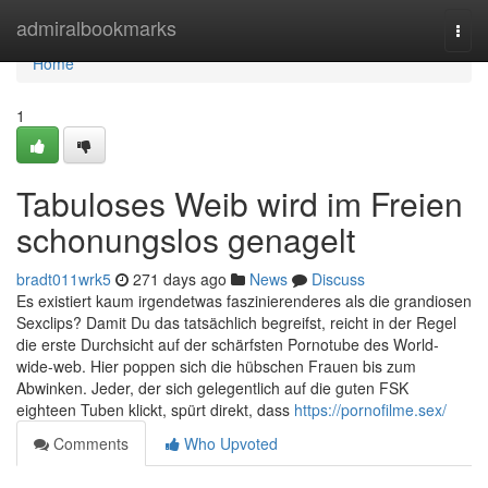
Home
admiralbookmarks
Togg
navi
Home
1
Tabuloses Weib wird im Freien
schonungslos genagelt
bradt011wrk5
271 days ago
News
Discuss
Es existiert kaum irgendetwas faszinierenderes als die grandiosen
Sexclips? Damit Du das tatsächlich begreifst, reicht in der Regel
die erste Durchsicht auf der schärfsten Pornotube des World-
wide-web. Hier poppen sich die hübschen Frauen bis zum
Abwinken. Jeder, der sich gelegentlich auf die guten FSK
eighteen Tuben klickt, spürt direkt, dass
https://pornofilme.sex/
Comments
Who Upvoted