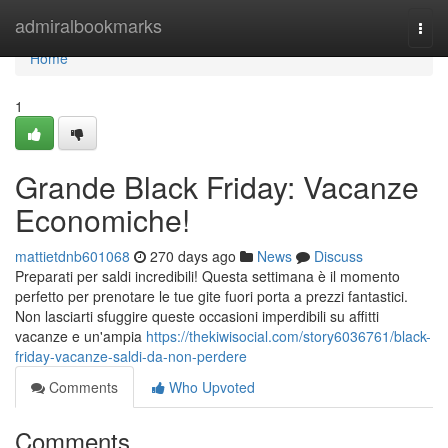
Home
admiralbookmarks
Togg
navi
Home
1
Grande Black Friday: Vacanze
Economiche!
mattietdnb601068
270 days ago
News
Discuss
Preparati per saldi incredibili! Questa settimana è il momento
perfetto per prenotare le tue gite fuori porta a prezzi fantastici.
Non lasciarti sfuggire queste occasioni imperdibili su affitti
vacanze e un'ampia
https://thekiwisocial.com/story6036761/black-
friday-vacanze-saldi-da-non-perdere
Comments
Who Upvoted
Comments