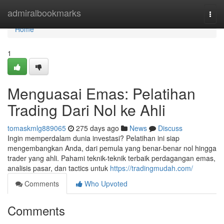
Home
admiralbookmarks
Togg
navi
Home
1
Menguasai Emas: Pelatihan
Trading Dari Nol ke Ahli
tomaskmlg889065
275 days ago
News
Discuss
Ingin memperdalam dunia investasi? Pelatihan ini siap
mengembangkan Anda, dari pemula yang benar-benar nol hingga
trader yang ahli. Pahami teknik-teknik terbaik perdagangan emas,
analisis pasar, dan tactics untuk
https://tradingmudah.com/
Comments
Who Upvoted
Comments