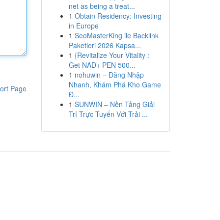
net as being a treat...
1
Obtain Residency: Investing
in Europe
1
SeoMasterKing ile Backlink
Paketleri 2026 Kapsa...
1
{Revitalize Your Vitality :
Get NAD+ PEN 500...
1
nohuwin – Đăng Nhập
Nhanh, Khám Phá Kho Game
ort Page
Đ...
1
SUNWIN – Nền Tảng Giải
Trí Trực Tuyến Với Trải ...