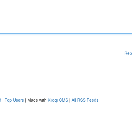
Rep
d
|
Top Users
| Made with
Kliqqi CMS
|
All RSS Feeds