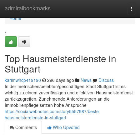
Home
admiralbookmarks
Togg
navi
Home
1
Top Hausmeisterdienste in
Stuttgart
karimwhcp419190
296 days ago
News
Discuss
In der metrischen/belebten/geschäftigen Stadt Stuttgart ist es
wichtig zu einem zuverlässigen und effektiven Hausmeisterdienst
zurückzugreifen. Zunehmende Anforderungen an die
Immobilienpflege setzen hohe Ansprüche
https://socialwebnotes.com/story5557987/beste-
hausmeisterdienste-in-stuttgart
Comments
Who Upvoted