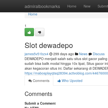
Home
admiralbookmarks
Home
New
Submi
Home
1
Slot dewadepo
james5v51bzx4
299 days ago
News
Discuss
DEWADEPO menjadi salah satu situs slot gacor paling d
sudah bisa balik modal hingga 10x lipat, Situs gacor 
akan kegacoran situs ini. Daftar sekarang di DEWAD
https://mabosplayqtsq28394.activoblog.com/44676000/
Comments
Who Upvoted
Comments
Submit a Comment