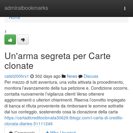
Home
admiralbookmarks
Togg
navi
Home
1
Un'arma segreta per Carte
clonate
catet200hrx1
302 days ago
News
Discuss
Per mezzo di tutti avventura, una volta attivata la procedimento,
monitora l’avanzamento della tua petizione e, Condizione occorre,
contatta nuovamente l’vigilanza clienti Verso ottenere
aggiornamenti o ulteriori chiarimenti. Riserva l’convitto impiegato
di banca si rifiuta proveniente da rimborsare le somme sottratte
dal tuo conteggio, sostenendo cosa la clonazione della carta
https://cartadicreditoclonata30629.tblogz.com/i-carta-di-credito-
clonata-diaries-51111249
Comments
Who Upvoted