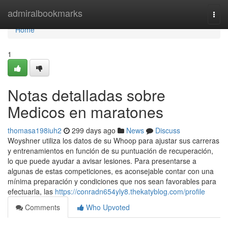
Home
admiralbookmarks
Togg
navi
Home
1
Notas detalladas sobre
Medicos en maratones
thomasa198iuh2
299 days ago
News
Discuss
Woyshner utiliza los datos de su Whoop para ajustar sus carreras
y entrenamientos en función de su puntuación de recuperación,
lo que puede ayudar a avisar lesiones. Para presentarse a
algunas de estas competiciones, es aconsejable contar con una
mínima preparación y condiciones que nos sean favorables para
efectuarla, las
https://conradn654yly8.thekatyblog.com/profile
Comments
Who Upvoted