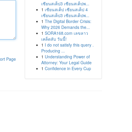
เซียนสเต็ป3 เซียนสเต็ปพ...
1
เซียนสเต็ป เซียนสเต็ป 4
เซียนสเต็ป3 เซียนสเต็ปพ...
1
The Digital Border Crisis:
Why 2026 Demands the...
1
SORA168.com เลขลาว
เคล็ดลับ วันนี้!
1
I do not satisfy this query .
Producing ...
1
Understanding Power of
ort Page
Attorney: Your Legal Guide
1
Confidence in Every Cup