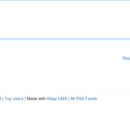
Rep
d
|
Top Users
| Made with
Kliqqi CMS
|
All RSS Feeds