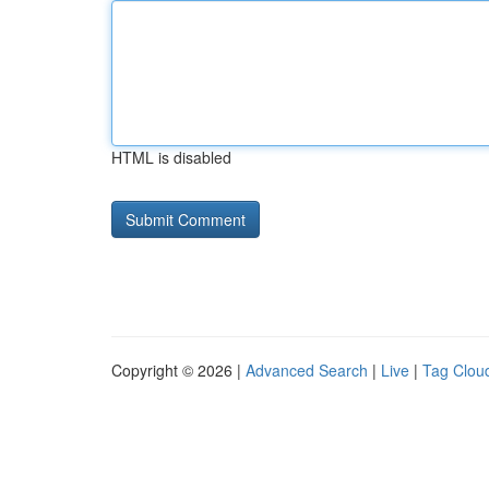
HTML is disabled
Copyright © 2026 |
Advanced Search
|
Live
|
Tag Clou