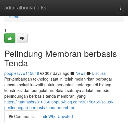
Home
admiralbookmarks
Togg
navi
Home
1
Pelindung Membran berbasis
Tenda
poppiesvvw115049
307 days ago
News
Discuss
Perkembangan teknologi saat ini telah melahirkan berbagai
macam solusi inovatif untuk mengatasi tantangan di bidang
konstruksi dan pengolahan. Salah satunya adalah metode
perlindungan berbasis tenda membran, yang
https://ihannasbrz310060.popup-blog.com/36158469/solusi-
perlindungan-berbasis-tenda-membran
Comments
Who Upvoted