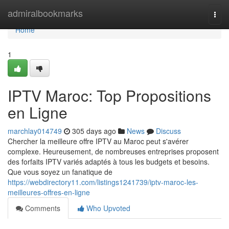
Home
admiralbookmarks
Togg
navi
Home
1
IPTV Maroc: Top Propositions
en Ligne
marchlay014749
305 days ago
News
Discuss
Chercher la meilleure offre IPTV au Maroc peut s'avérer
complexe. Heureusement, de nombreuses entreprises proposent
des forfaits IPTV variés adaptés à tous les budgets et besoins.
Que vous soyez un fanatique de
https://webdirectory11.com/listings1241739/iptv-maroc-les-
meilleures-offres-en-ligne
Comments
Who Upvoted