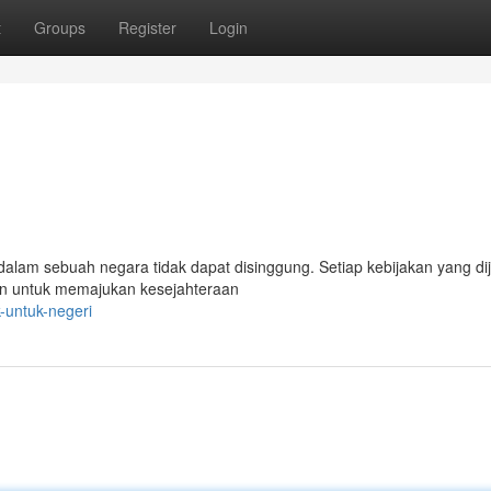
t
Groups
Register
Login
alam sebuah negara tidak dapat disinggung. Setiap kebijakan yang di
an untuk memajukan kesejahteraan
-untuk-negeri