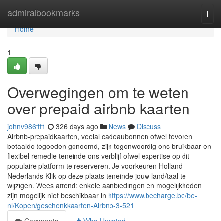
Home
admiralbookmarks
Togg
navi
Home
1
Overwegingen om te weten
over prepaid airbnb kaarten
johnv986ftf1
326 days ago
News
Discuss
Airbnb-prepaidkaarten, veelal cadeaubonnen ofwel tevoren
betaalde tegoeden genoemd, zijn tegenwoordig ons bruikbaar en
flexibel remedie teneinde ons verblijf ofwel expertise op dit
populaire platform te reserveren. Je voorkeuren Holland
Nederlands Klik op deze plaats teneinde jouw land/taal te
wijzigen. Wees attend: enkele aanbiedingen en mogelijkheden
zijn mogelijk niet beschikbaar in
https://www.becharge.be/be-
nl/Kopen/geschenkkaarten-Airbnb-3-521
Comments
Who Upvoted