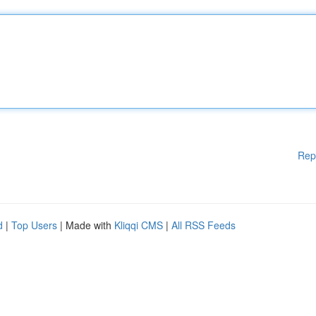
Rep
d
|
Top Users
| Made with
Kliqqi CMS
|
All RSS Feeds