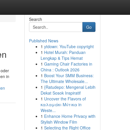
Search
Go
Published News
1
ytdown: YouTube copyright
en
1
Hotel Murah: Panduan
Lengkap & Tips Hemat
1
Gaming Chair Factories in
China : Outlook 2026
 oder
1
Boost Your SMM Business:
den in
The Ultimate Wholesale...
1
{Ratudepo: Mengenal Lebih
ten
Dekat Sosok Inspiratif
1
Uncover the Flavors of
καλαμάκι Μύτικα in
Weste...
1
Enhance Home Privacy with
Stylish Window Film
1
Selecting the Right Office