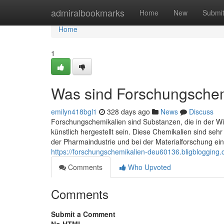
Home
admiralbookmarks
Home
New
Submi
Home
1
Was sind Forschungschem
emilyn418bgl1
328 days ago
News
Discuss
Forschungschemikalien sind Substanzen, die in der Wi
künstlich hergestellt sein. Diese Chemikalien sind seh
der Pharmaindustrie und bei der Materialforschung eing
https://forschungschemikalien-deu60136.bligblogging
Comments
Who Upvoted
Comments
Submit a Comment