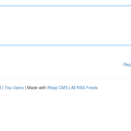
Rep
d
|
Top Users
| Made with
Kliqqi CMS
|
All RSS Feeds