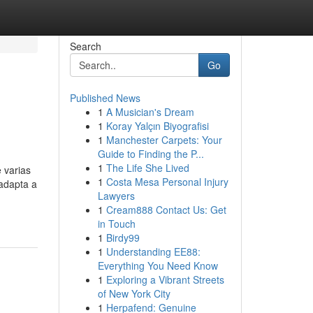
Search
Go
Published News
1
A Musician's Dream
1
Koray Yalçın Biyografisi
1
Manchester Carpets: Your
Guide to Finding the P...
1
The Life She Lived
 varias
1
Costa Mesa Personal Injury
adapta a
Lawyers
1
Cream888 Contact Us: Get
in Touch
1
Birdy99
1
Understanding EE88:
Everything You Need Know
1
Exploring a Vibrant Streets
of New York City
1
Herpafend: Genuine