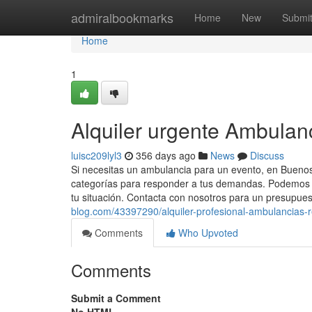
Home
admiralbookmarks
Home
New
Submi
Home
1
Alquiler urgente Ambulan
luisc209lyl3
356 days ago
News
Discuss
Si necesitas un ambulancia para un evento, en Bueno
categorías para responder a tus demandas. Podemos o
tu situación. Contacta con nosotros para un presupues
blog.com/43397290/alquiler-profesional-ambulancias-r
Comments
Who Upvoted
Comments
Submit a Comment