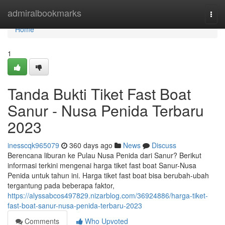
Home
admiralbookmarks
Togg
navi
Home
1
Tanda Bukti Tiket Fast Boat
Sanur - Nusa Penida Terbaru
2023
inesscqk965079
360 days ago
News
Discuss
Berencana liburan ke Pulau Nusa Penida dari Sanur? Berikut
informasi terkini mengenai harga tiket fast boat Sanur-Nusa
Penida untuk tahun ini. Harga tiket fast boat bisa berubah-ubah
tergantung pada beberapa faktor,
https://alyssabcos497829.nizarblog.com/36924886/harga-tiket-
fast-boat-sanur-nusa-penida-terbaru-2023
Comments
Who Upvoted