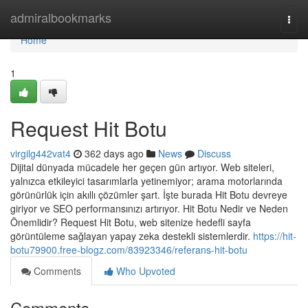
Home
admiralbookmarks
Togg
navi
Home
1
Request Hit Botu
virgilg442vat4
362 days ago
News
Discuss
Dijital dünyada mücadele her geçen gün artıyor. Web siteleri,
yalnızca etkileyici tasarımlarla yetinemiyor; arama motorlarında
görünürlük için akıllı çözümler şart. İşte burada Hit Botu devreye
giriyor ve SEO performansınızı artırıyor. Hit Botu Nedir ve Neden
Önemlidir? Request Hit Botu, web sitenize hedefli sayfa
görüntüleme sağlayan yapay zeka destekli sistemlerdir.
https://hit-
botu79900.free-blogz.com/83923346/referans-hit-botu
Comments
Who Upvoted
Comments