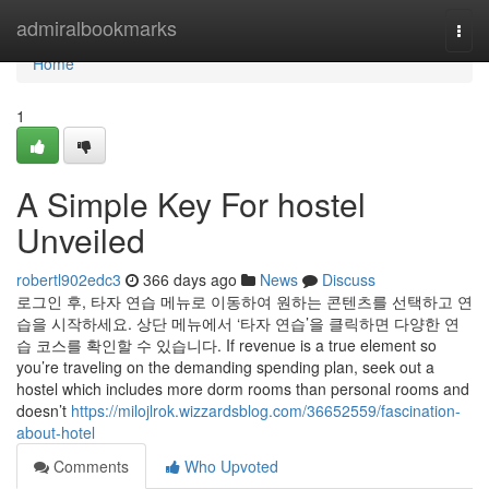
Home
admiralbookmarks
Togg
navi
Home
1
A Simple Key For hostel
Unveiled
robertl902edc3
366 days ago
News
Discuss
로그인 후, 타자 연습 메뉴로 이동하여 원하는 콘텐츠를 선택하고 연
습을 시작하세요. 상단 메뉴에서 ‘타자 연습’을 클릭하면 다양한 연
습 코스를 확인할 수 있습니다. If revenue is a true element so
you’re traveling on the demanding spending plan, seek out a
hostel which includes more dorm rooms than personal rooms and
doesn’t
https://milojlrok.wizzardsblog.com/36652559/fascination-
about-hotel
Comments
Who Upvoted