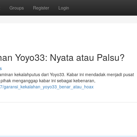
t
Groups
Register
Login
han Yoyo33: Nyata atau Palsu?
s
 jaminan kekalahputus dari Yoyo33. Kabar ini mendadak menjadi pusat
 pihak menganggap kabar ini sebagai kebenaran,
347/garansi_kekalahan_yoyo33_benar_atau_hoax