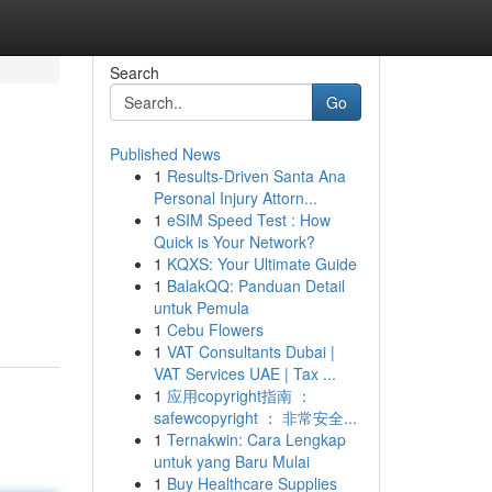
Search
Go
Published News
1
Results-Driven Santa Ana
Personal Injury Attorn...
1
eSIM Speed Test : How
Quick is Your Network?
1
KQXS: Your Ultimate Guide
1
BalakQQ: Panduan Detail
untuk Pemula
1
Cebu Flowers
1
VAT Consultants Dubai |
VAT Services UAE | Tax ...
1
应用copyright指南 ：
safewcopyright ： 非常安全...
1
Ternakwin: Cara Lengkap
untuk yang Baru Mulai
1
Buy Healthcare Supplies