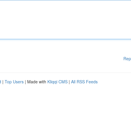
Rep
d
|
Top Users
| Made with
Kliqqi CMS
|
All RSS Feeds