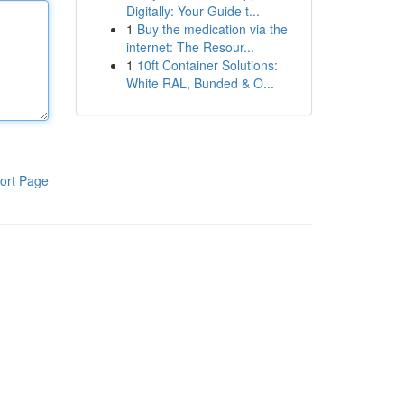
Digitally: Your Guide t...
1
Buy the medication via the
internet: The Resour...
1
10ft Container Solutions:
White RAL, Bunded & O...
ort Page