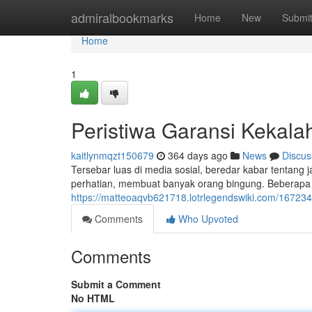
Home
admiralbookmarks
Home
New
Submi
Home
1
Peristiwa Garansi Kekala
kaitlynmqzt150679
364 days ago
News
Discus
Tersebar luas di media sosial, beredar kabar tentang
perhatian, membuat banyak orang bingung. Beberapa
https://matteoaqvb621718.lotrlegendswiki.com/1672
Comments
Who Upvoted
Comments
Submit a Comment
No HTML