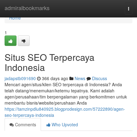
Home
admiralbookmarks
Togg
navi
Home
1
Situs SEO Terpercaya
Indonesia
jadapstb091690
366 days ago
News
Discuss
Mencari agen/situs/klien SEO terpercaya di Indonesia? Anda
telah datang/menemukan/ketemu tepatnya. Kami adalah
agen/perusahaan/tim berpengalaman yang berkomitmen untuk
membantu bisnis/website/perushaan Anda
https://tamzinpdlu840925.blogprodesign.com/57222890/agen-
seo-terpercaya-indonesia
Comments
Who Upvoted