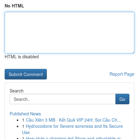
No HTML
HTML is disabled
Report Page
Search
Go
Published News
1
Cầu Xiên 3 MB · Kết Quả VIP 24H: Soi Cầu Ch...
1
Hydrocodone for Severe soreness and Its Secure
Use
1
How style c charging led Show and adjustable ai...