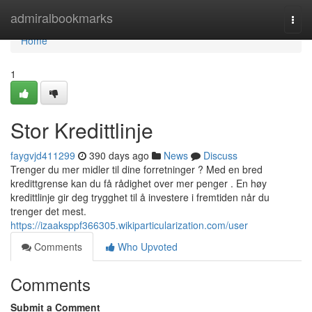
Home
admiralbookmarks
Togg
navi
Home
1
Stor Kredittlinje
faygvjd411299
390 days ago
News
Discuss
Trenger du mer midler til dine forretninger ? Med en bred
kredittgrense kan du få rådighet over mer penger . En høy
kredittlinje gir deg trygghet til å investere i fremtiden når du
trenger det mest.
https://izaaksppf366305.wikiparticularization.com/user
Comments
Who Upvoted
Comments
Submit a Comment