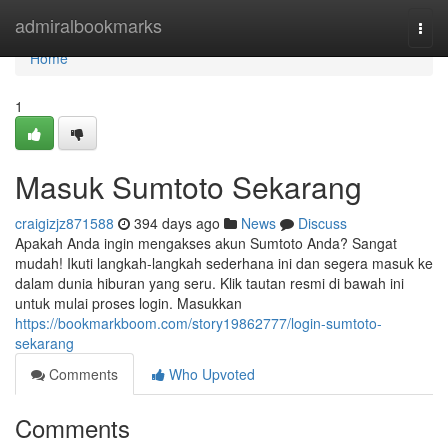
Home
admiralbookmarks
Togg
navi
Home
1
Masuk Sumtoto Sekarang
craigizjz871588
394 days ago
News
Discuss
Apakah Anda ingin mengakses akun Sumtoto Anda? Sangat
mudah! Ikuti langkah-langkah sederhana ini dan segera masuk ke
dalam dunia hiburan yang seru. Klik tautan resmi di bawah ini
untuk mulai proses login. Masukkan
https://bookmarkboom.com/story19862777/login-sumtoto-
sekarang
Comments
Who Upvoted
Comments