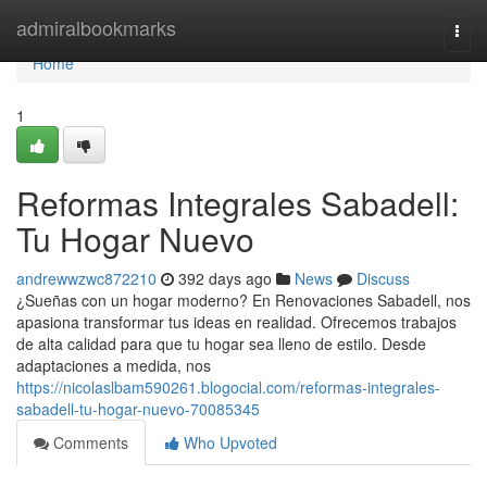
Home
admiralbookmarks
Togg
navi
Home
1
Reformas Integrales Sabadell:
Tu Hogar Nuevo
andrewwzwc872210
392 days ago
News
Discuss
¿Sueñas con un hogar moderno? En Renovaciones Sabadell, nos
apasiona transformar tus ideas en realidad. Ofrecemos trabajos
de alta calidad para que tu hogar sea lleno de estilo. Desde
adaptaciones a medida, nos
https://nicolaslbam590261.blogocial.com/reformas-integrales-
sabadell-tu-hogar-nuevo-70085345
Comments
Who Upvoted