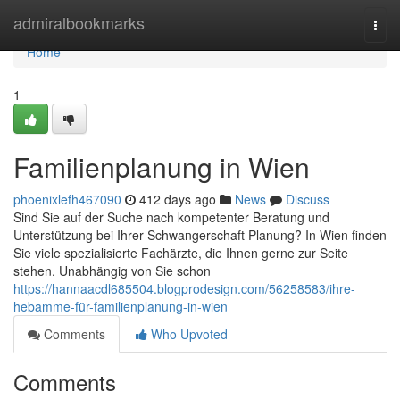
Home
admiralbookmarks
Togg
navi
Home
1
Familienplanung in Wien
phoenixlefh467090
412 days ago
News
Discuss
Sind Sie auf der Suche nach kompetenter Beratung und
Unterstützung bei Ihrer Schwangerschaft Planung? In Wien finden
Sie viele spezialisierte Fachärzte, die Ihnen gerne zur Seite
stehen. Unabhängig von Sie schon
https://hannaacdl685504.blogprodesign.com/56258583/ihre-
hebamme-für-familienplanung-in-wien
Comments
Who Upvoted
Comments