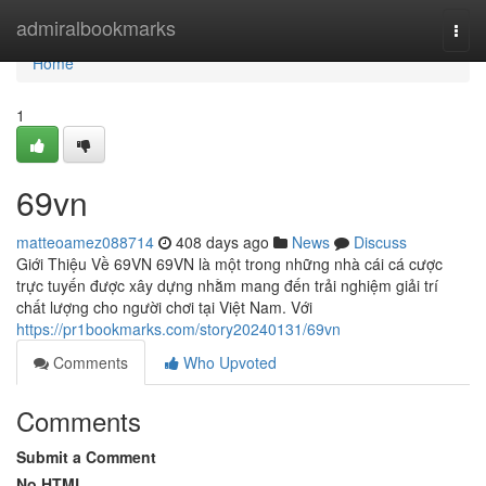
Home
admiralbookmarks
Togg
navi
Home
1
69vn
matteoamez088714
408 days ago
News
Discuss
Giới Thiệu Về 69VN 69VN là một trong những nhà cái cá cược
trực tuyến được xây dựng nhằm mang đến trải nghiệm giải trí
chất lượng cho người chơi tại Việt Nam. Với
https://pr1bookmarks.com/story20240131/69vn
Comments
Who Upvoted
Comments
Submit a Comment
No HTML