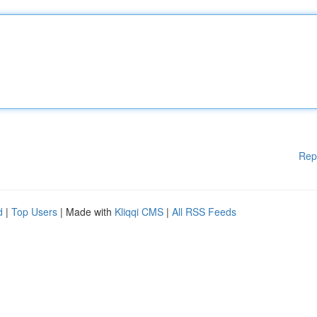
Rep
d
|
Top Users
| Made with
Kliqqi CMS
|
All RSS Feeds