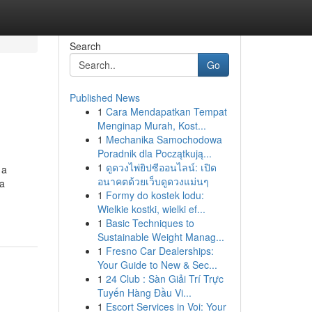
Search
Go
Published News
1
Cara Mendapatkan Tempat
Menginap Murah, Kost...
1
Mechanika Samochodowa
Poradnik dla Początkują...
1
ดูดวงไพ่ยิปซีออนไลน์: เปิด
 a
อนาคตด้วยเว็บดูดวงแม่นๆ
ca
1
Formy do kostek lodu:
Wielkie kostki, wielki ef...
1
Basic Techniques to
Sustainable Weight Manag...
1
Fresno Car Dealerships:
Your Guide to New & Sec...
1
24 Club : Sàn Giải Trí Trực
Tuyến Hàng Đầu Vi...
1
Escort Services in Voi: Your