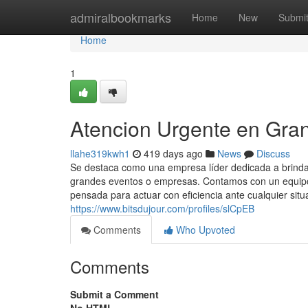
Home
admiralbookmarks
Home
New
Submi
Home
1
Atencion Urgente en Gra
llahe319kwh1
419 days ago
News
Discuss
Se destaca como una empresa líder dedicada a brindar
grandes eventos o empresas. Contamos con un equipo 
pensada para actuar con eficiencia ante cualquier situ
https://www.bitsdujour.com/profiles/slCpEB
Comments
Who Upvoted
Comments
Submit a Comment