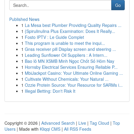
Go
Published News
1
La Mesa best Plumber Providing Quality Repairs ...
1
{Spirulinulina Plus Examination: Does It Really...
1
Fosto IPTV : Le Guide Complet
1
This program is unable to meet the inqui...
1
Gnss receiver pill Display screen and steering ...
1
Leading Sunflower Oil Suppliers : A Intern...
1
Bao lô MN XSMB Minh Ngọc Chốt Số Hôm Nay
1
Hornsby Electrical Services Ensuring Reliable P...
1
MbiJackpot Casino: Your Ultimate Online Gaming ...
1
Cultivate Without Chemicals: Your Natural ...
1
Ozzie Protein Source: Your Resource for SARMs i...
1
Illegal Betting: Don't Risk It
Copyright © 2026 |
Advanced Search
|
Live
|
Tag Cloud
|
Top
Users
| Made with
Kliqqi CMS
|
All RSS Feeds