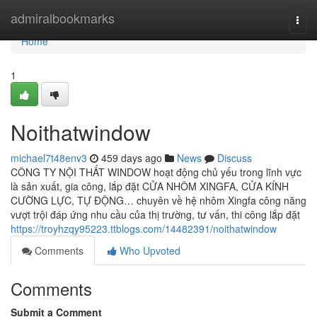
Home
admiralbookmarks
Togg
navi
Home
1
Noithatwindow
michael7t48env3
459 days ago
News
Discuss
CÔNG TY NỘI THẤT WINDOW hoạt động chủ yếu trong lĩnh vực
là sản xuất, gia công, lắp đặt CỬA NHÔM XINGFA, CỬA KÍNH
CƯỜNG LỰC, TỰ ĐỘNG… chuyên về hệ nhôm Xingfa công năng
vượt trội đáp ứng nhu cầu của thị trường, tư vấn, thi công lắp đặt
https://troyhzqy95223.ttblogs.com/14482391/noithatwindow
Comments
Who Upvoted
Comments
Submit a Comment