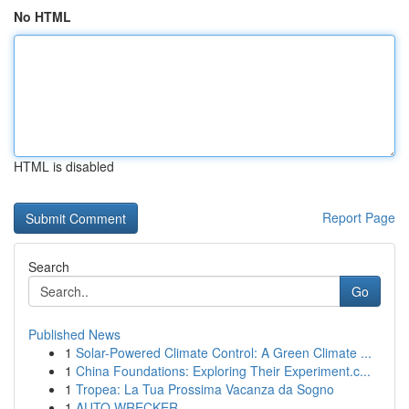
No HTML
HTML is disabled
Report Page
Search
Go
Published News
1
Solar-Powered Climate Control: A Green Climate ...
1
China Foundations: Exploring Their Experiment.c...
1
Tropea: La Tua Prossima Vacanza da Sogno
1
AUTO WRECKER