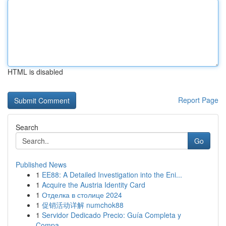
HTML is disabled
Report Page
Search
Go
Published News
1
EE88: A Detailed Investigation into the Eni...
1
Acquire the Austria Identity Card
1
Отделка в столице 2024
1
促销活动详解 numchok88
1
Servidor Dedicado Precio: Guía Completa y
Compa...