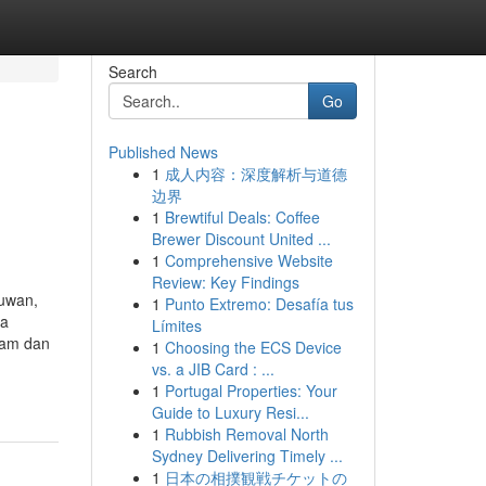
Search
Go
Published News
1
成人内容：深度解析与道德
边界
1
Brewtiful Deals: Coffee
Brewer Discount United ...
1
Comprehensive Website
Review: Key Findings
muwan,
1
Punto Extremo: Desafía tus
ga
Límites
alam dan
1
Choosing the ECS Device
vs. a JIB Card : ...
1
Portugal Properties: Your
Guide to Luxury Resi...
1
Rubbish Removal North
Sydney Delivering Timely ...
1
日本の相撲観戦チケットの