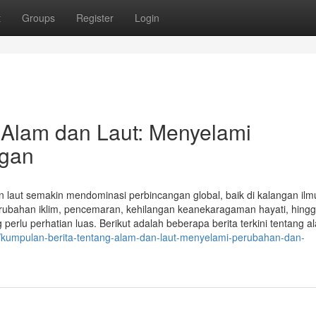
t
Groups
Register
Login
 Alam dan Laut: Menyelami
ngan
an laut semakin mendominasi perbincangan global, baik di kalangan il
ubahan iklim, pencemaran, kehilangan keanekaragaman hayati, hing
 perlu perhatian luas. Berikut adalah beberapa berita terkini tentang 
19/kumpulan-berita-tentang-alam-dan-laut-menyelami-perubahan-dan-