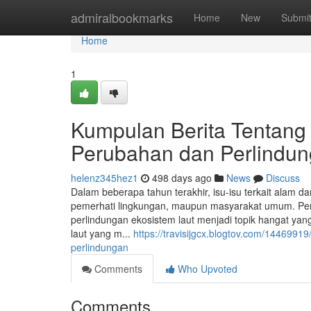
Home
admiralbookmarks
Home
New
Submi
Home
1
Kumpulan Berita Tentang
Perubahan dan Perlindu
helenz345hez1
498 days ago
News
Discuss
Dalam beberapa tahun terakhir, isu-isu terkait alam d
pemerhati lingkungan, maupun masyarakat umum. Per
perlindungan ekosistem laut menjadi topik hangat yang
laut yang m...
https://travisijgcx.blogtov.com/144699
perlindungan
Comments
Who Upvoted
Comments