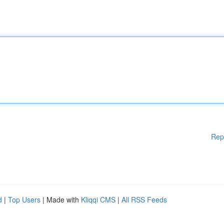
Rep
d
|
Top Users
| Made with
Kliqqi CMS
|
All RSS Feeds