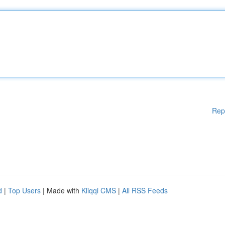
Rep
d
|
Top Users
| Made with
Kliqqi CMS
|
All RSS Feeds