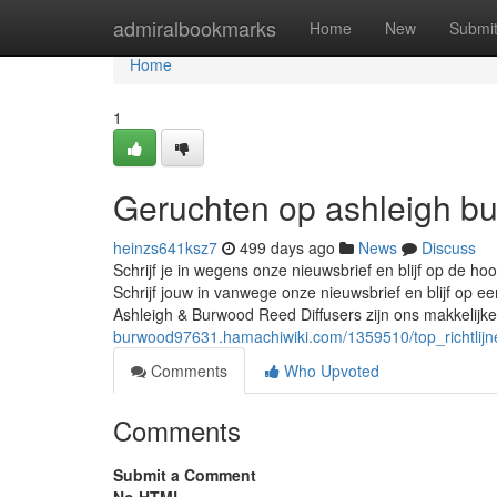
Home
admiralbookmarks
Home
New
Submi
Home
1
Geruchten op ashleigh b
heinzs641ksz7
499 days ago
News
Discuss
Schrijf je in wegens onze nieuwsbrief en blijf op de
Schrijf jouw in vanwege onze nieuwsbrief en blijf op
Ashleigh & Burwood Reed Diffusers zijn ons makkelijk
burwood97631.hamachiwiki.com/1359510/top_richtlij
Comments
Who Upvoted
Comments
Submit a Comment