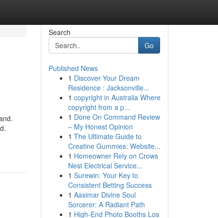
Search
Go
Published News
1
Discover Your Dream
Residence : Jacksonville...
1
copyright in Australia Where
copyright from a p...
1
Done On Command Review
and.
– My Honest Opinion
d.
1
The Ultimate Guide to
Creatine Gummies: Website...
1
Homeowner Rely on Crows
Nest Electrical Service...
1
Surewin: Your Key to
Consistent Betting Success
1
Aasimar Divine Soul
Sorcerer: A Radiant Path
1
High-End Photo Booths Los