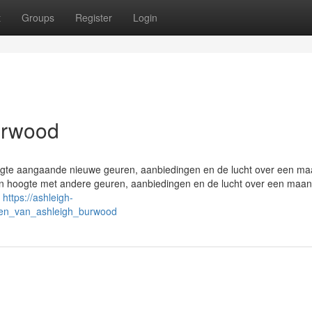
t
Groups
Register
Login
urwood
 hoogte aangaande nieuwe geuren, aanbiedingen en de lucht over een ma
 een hoogte met andere geuren, aanbiedingen en de lucht over een maan
e
https://ashleigh-
nen_van_ashleigh_burwood