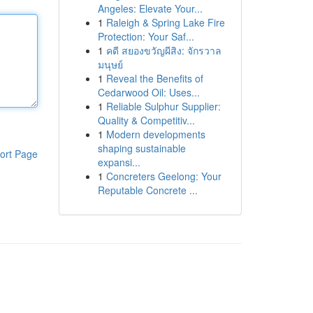
Angeles: Elevate Your...
1
Raleigh & Spring Lake Fire
Protection: Your Saf...
1
คดี สยองขวัญผีสิง: จักรวาล
มนุษย์
1
Reveal the Benefits of
Cedarwood Oil: Uses...
1
Reliable Sulphur Supplier:
Quality & Competitiv...
1
Modern developments
shaping sustainable
ort Page
expansi...
1
Concreters Geelong: Your
Reputable Concrete ...