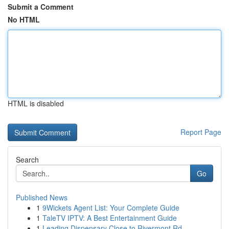
Submit a Comment
No HTML
HTML is disabled
Report Page
Search
Go
Published News
1
9Wickets Agent List: Your Complete Guide
1
TaleTV IPTV: A Best Entertainment Guide
1
Leading Dispensary Close to Rivermont Rd