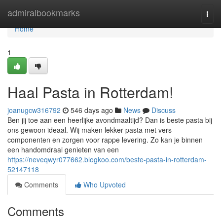
Home
admiralbookmarks
Togg
navi
Home
1
Haal Pasta in Rotterdam!
joanugcw316792
546 days ago
News
Discuss
Ben jij toe aan een heerlijke avondmaaltijd? Dan is beste pasta bij
ons gewoon ideaal. Wij maken lekker pasta met vers
componenten en zorgen voor rappe levering. Zo kan je binnen
een handomdraai genieten van een
https://neveqwyr077662.blogkoo.com/beste-pasta-in-rotterdam-
52147118
Comments
Who Upvoted
Comments