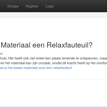
t
Groups
Register
Login
e Materiaal een Relaxfauteuil?
ss
r huis. Het heeft ook niet enkel een plaats teneinde te ontspannen, maa
e met het materiaal kan zijn cruciaal, omdat dit kracht heeft op het comfor
/wat-is-het-beste-materiaal-voor-een-relaxfauteuil