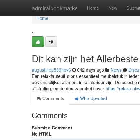
Home
admiralbookmarks
Home
New
Submi
Home
1
Dit kan zijn het Allerbest
augustinep530hov6
642 days ago
News
Discu
Een relaxfauteuil is ons essentieel meubelstuk in iede
ook ons stijlvol element in je interieur zijn. De selecti
uitstraling, en de duurzaamheid over
https://relaxa.nl
Comments
Who Upvoted
Comments
Submit a Comment
No HTML