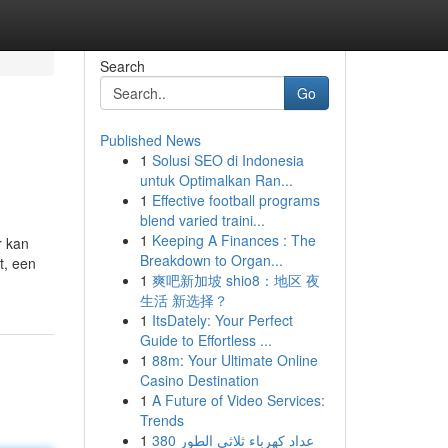
Search
Go
Published News
1
Solusi SEO di Indonesia
untuk Optimalkan Ran...
1
Effective football programs
blend varied traini...
1
Keeping A Finances : The
r kan
Breakdown to Organ...
t, een
1
爽吧新加坡 shio8：地区 夜
生活 新选择？
1
ItsDately: Your Perfect
Guide to Effortless ...
1
88m: Your Ultimate Online
Casino Destination
1
A Future of Video Services:
Trends
1
عداد كهرباء ثلاثي الطور 380