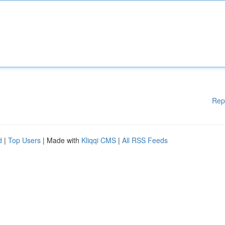
Rep
d
|
Top Users
| Made with
Kliqqi CMS
|
All RSS Feeds