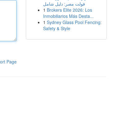
فولت مصر: دليل شامل
1
Brokers Elite 2026: Los
Inmobiliarios Más Desta...
1
Sydney Glass Pool Fencing:
Safety & Style
ort Page